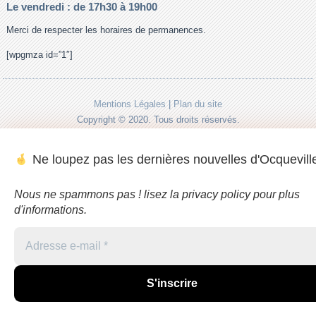
Le vendredi : de 17h30 à 19h00
Merci de respecter les horaires de permanences.
[wpgmza id=”1″]
Mentions Légales
|
Plan du site
Copyright © 2020. Tous droits réservés.
Powered by
WordPress
and
WordPress Theme
created with Artisteer.
Ne loupez pas les dernières nouvelles d'Ocqueville
Nous ne spammons pas ! lisez la privacy policy pour plus
d'informations.
Adresse
e-
mail
*